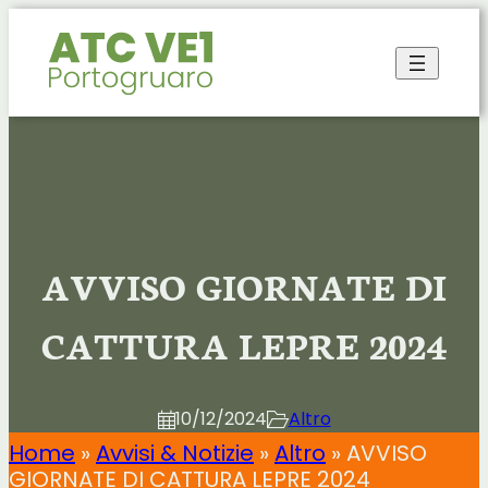
Vai
al
contenuto
AVVISO GIORNATE DI
CATTURA LEPRE 2024
10/12/2024
Altro
Home
»
Avvisi & Notizie
»
Altro
»
AVVISO
GIORNATE DI CATTURA LEPRE 2024