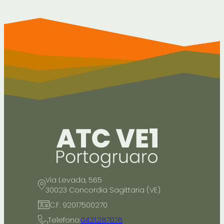
Via Levada, 565
30023 Concordia Sagittaria (VE)
C.F. 92017500270
Telefono:
0421.287076