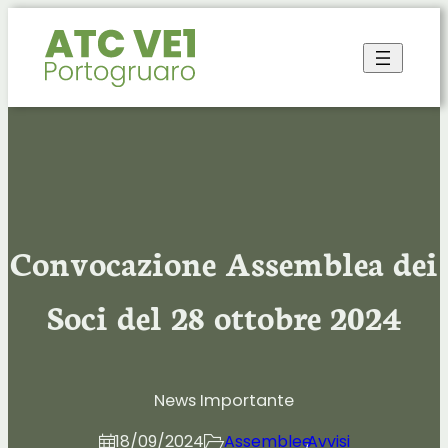
Vai
al
contenuto
Convocazione Assemblea dei
Soci del 28 ottobre 2024
News Importante
18/09/2024
Assemblee
, 
Avvisi