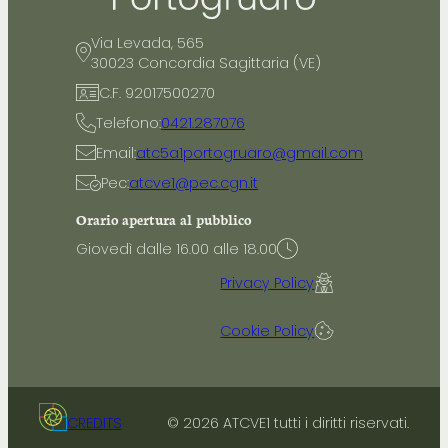
Via Levada, 565
30023 Concordia Sagittaria (VE)
C.F. 92017500270
Telefono:
0421.287076
Email:
atc5a1portogruaro@gmail.com
Pec:
atcve1@pec.cgn.it
Orario apertura al pubblico
Giovedì dalle 16.00 alle 18.00
Privacy Policy
Cookie Policy
CREDITS
© 2026 ATCVE1 tutti i diritti riservati.