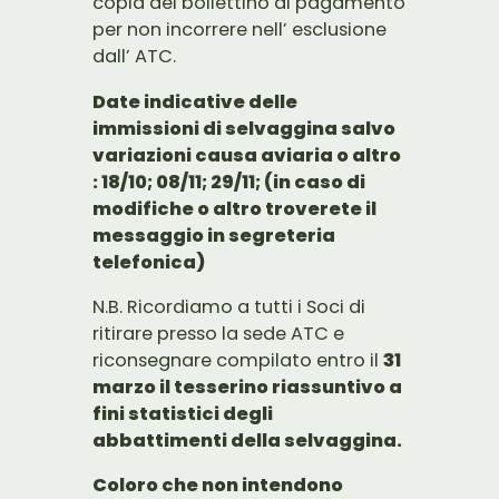
copia del bollettino di pagamento
per non incorrere nell’ esclusione
dall’ ATC.
Date indicative delle
immissioni di selvaggina salvo
variazioni causa aviaria o altro
: 18/10; 08/11; 29/11; (in caso di
modifiche o altro troverete il
messaggio in segreteria
telefonica)
N.B. Ricordiamo a tutti i Soci di
ritirare presso la sede ATC e
riconsegnare compilato entro il
31
marzo il tesserino riassuntivo a
fini statistici degli
abbattimenti della selvaggina.
Coloro che non intendono