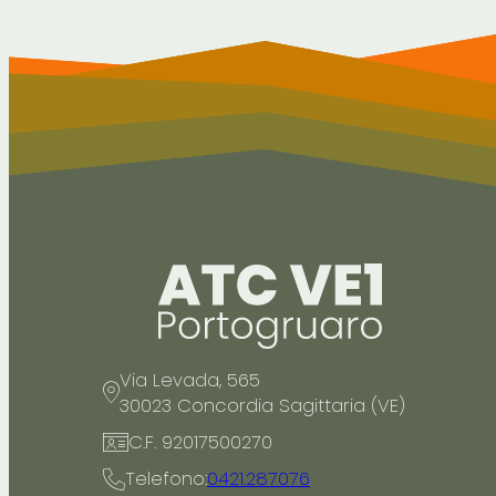
Via Levada, 565
30023 Concordia Sagittaria (VE)
C.F. 92017500270
Telefono:
0421.287076